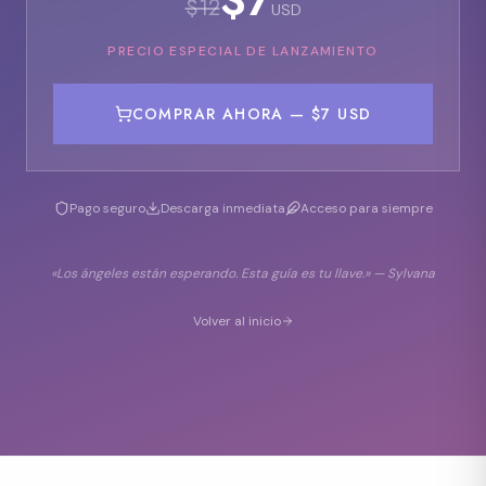
$
7
$
12
USD
PRECIO ESPECIAL DE LANZAMIENTO
COMPRAR AHORA —
$7 USD
Pago seguro
Descarga inmediata
Acceso para siempre
«Los ángeles están esperando. Esta guía es tu llave.» — Sylvana
Volver al inicio