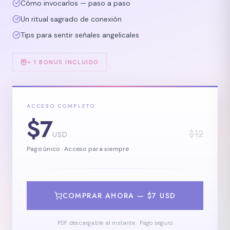
Cómo invocarlos — paso a paso
Nosotros
Un ritual sagrado de conexión
Tips para sentir señales angelicales
Los Ángeles
+ 1 BONUS INCLUIDO
Blog
ACCESO COMPLETO
CARRITO
$
7
$
12
USD
INICIAR SESIÓN
Pago único · Acceso para siempre
TIENDA
COMPRAR AHORA —
$7 USD
IDIOMA
Español
English
PDF descargable al instante · Pago seguro