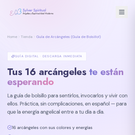
Home
Tienda
Guía de Arcángeles (Guía de Bolsillo!)
Terapias
Terapia Angelical
GUÍA DIGITAL · DESCARGA INMEDIATA
Tus 16 arcángeles
te están
Conexión Medium Angelical
esperando
Regresión a Vidas Pasadas
Guía Espiritual Personalizada
La guía de bolsillo para sentirlos, invocarlos y vivir con
ellos. Práctica, sin complicaciones, en español — para
Shop
que la energía angelical entre a tu día a día.
Cursos
16 arcángeles con sus colores y energías