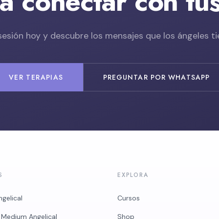
ra conectar con tu
sesión hoy y descubre los mensajes que los ángeles tie
VER TERAPIAS
PREGUNTAR POR WHATSAPP
S
EXPLORA
ngelical
Cursos
 Medium Angelical
Shop