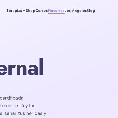
Terapias
Shop
Cursos
Nosotros
Los Ángeles
Blog
ernal
certificada
te entre tú y los
, sanar tus heridas y