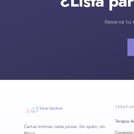
¿Lista pa
Reserva tu 
TERAPIA
Terapia A
Cartas íntimas cada jueves. Sin spam, sin
Conexión
filtros.