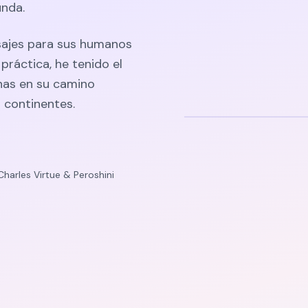
unda.
sajes para sus humanos
ráctica, he tenido el
nas en su camino
 continentes.
harles Virtue & Peroshini