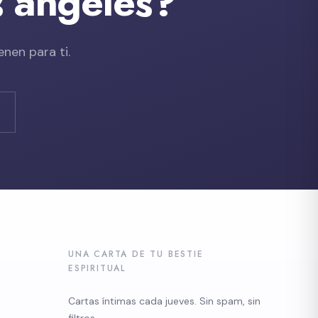
s ángeles?
nen para ti.
UNA CARTA DE TU BESTIE
ESPIRITUAL
Cartas íntimas cada jueves. Sin spam, sin