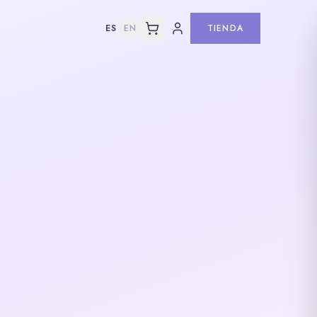
ES
EN
TIENDA
·