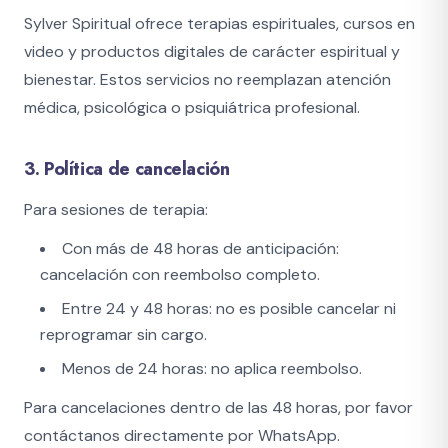
Sylver Spiritual ofrece terapias espirituales, cursos en
Nosotros
video y productos digitales de carácter espiritual y
bienestar. Estos servicios no reemplazan atención
Los Ángeles
médica, psicológica o psiquiátrica profesional.
Blog
3. Política de cancelación
Para sesiones de terapia:
CARRITO
Con más de 48 horas de anticipación:
cancelación con reembolso completo.
INICIAR SESIÓN
Entre 24 y 48 horas: no es posible cancelar ni
TIENDA
reprogramar sin cargo.
Menos de 24 horas: no aplica reembolso.
IDIOMA
Para cancelaciones dentro de las 48 horas, por favor
Español
English
contáctanos directamente por WhatsApp.