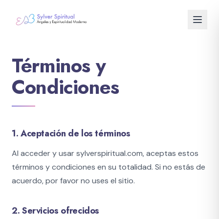
Términos y
Terapias
Condiciones
Terapia Angelical
Conexión Medium Angelical
1. Aceptación de los términos
Regresión a Vidas Pasadas
Al acceder y usar sylverspiritual.com, aceptas estos
Guía Espiritual Personalizada
términos y condiciones en su totalidad. Si no estás de
Shop
acuerdo, por favor no uses el sitio.
Cursos
2. Servicios ofrecidos